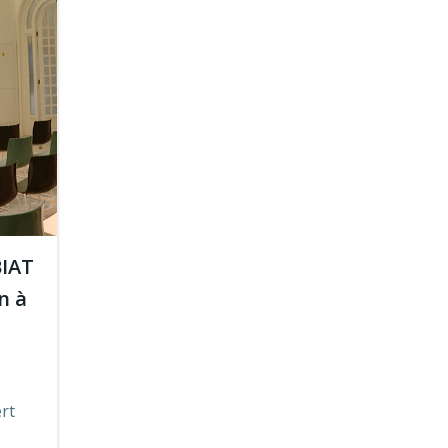
BIAT
n à
ert