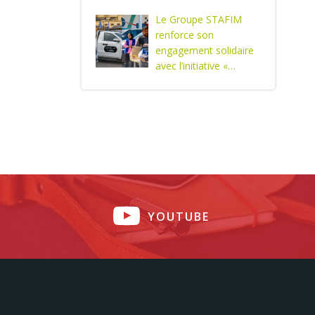
Le Groupe STAFIM
renforce son
engagement solidaire
avec l’initiative «…
YOUTUBE