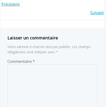
Navigation
Précédent
Navigation
Suivant
de
de
l’article
l’article
Laisser un commentaire
Votre adresse e-mail ne sera pas publiée.
Les champs
obligatoires sont indiqués avec
*
Commentaire
*