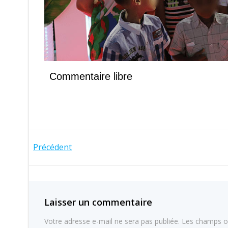
Commentaire libre
Navigation
Précédent
de
l’article
Laisser un commentaire
Votre adresse e-mail ne sera pas publiée.
Les champs ob