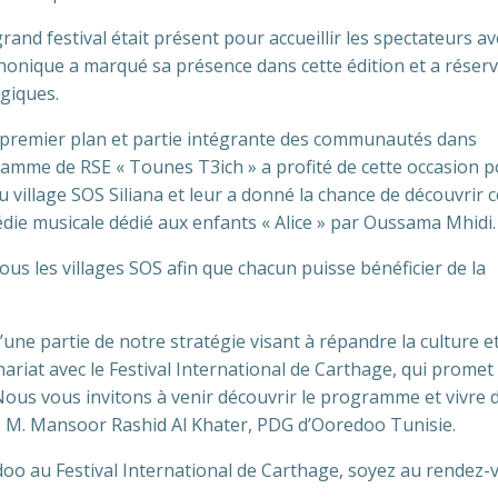
rand festival était présent pour accueillir les spectateurs av
phonique a marqué sa présence dans cette édition et a réser
giques.
 premier plan et partie intégrante des communautés dans
ramme de RSE « Tounes T3ich » a profité de cette occasion 
 village SOS Siliana et leur a donné la chance de découvrir c
médie musicale dédié aux enfants « Alice » par Oussama Mhidi.
tous les villages SOS afin que chacun puisse bénéficier de la
’une partie de notre stratégie visant à répandre la culture et
riat avec le Festival International de Carthage, qui promet
Nous vous invitons à venir découvrir le programme et vivre 
é M. Mansoor Rashid Al Khater, PDG d’Ooredoo Tunisie.
oo au Festival International de Carthage, soyez au rendez-