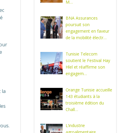
M…
ec
vé
BNA Assurances
poursuit son
engagement en faveur
de la mobilité électr…
pour
e
Tunisie Telecom
soutient le Festival Hay
Hlel et réaffirme son
engagem…
Orange Tunisie accueille
 la
143 étudiants à la
troisième édition du
des
Chall…
vous.
L’industrie
agroalimentaire