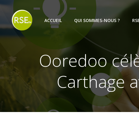
Aller
au
contenu
ACCUEIL
QUI SOMMES-NOUS ?
RS
Ooredoo célèb
Carthage a