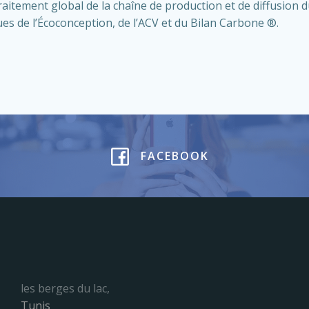
tement global de la chaîne de production et de diffusion d
es de l’Écoconception, de l’ACV et du Bilan Carbone ®.
FACEBOOK
les berges du lac,
Tunis