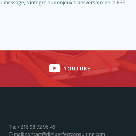
u message, s’intègre aux enjeux transversaux de la RSE
YOUTUBE
Te: +216 98 72 96 46
E-mail: contact@digiperfectconsulting.com