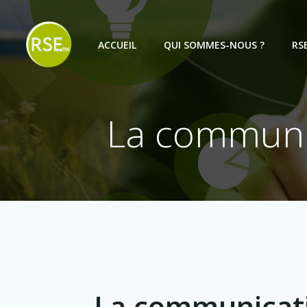
Aller
au
contenu
ACCUEIL
QUI SOMMES-NOUS ?
RS
La communic
La communicat